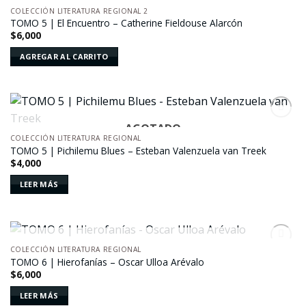
COLECCIÓN LITERATURA REGIONAL 2
Añadir
TOMO 5 | El Encuentro – Catherine Fieldouse Alarcón
a la
$
6,000
lista de
deseos
AGREGAR AL CARRITO
AGOTADO
Añadir
a la
COLECCIÓN LITERATURA REGIONAL
lista de
TOMO 5 | Pichilemu Blues – Esteban Valenzuela van Treek
deseos
$
4,000
LEER MÁS
AGOTADO
COLECCIÓN LITERATURA REGIONAL
Añadir
TOMO 6 | Hierofanías – Oscar Ulloa Arévalo
a la
$
6,000
lista de
deseos
LEER MÁS