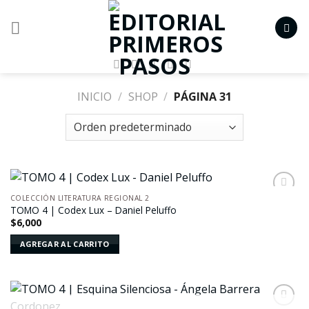
Skip
to
content
INICIO
/
SHOP
/
PÁGINA 31
COLECCIÓN LITERATURA REGIONAL 2
Añadir
TOMO 4 | Codex Lux – Daniel Peluffo
a la
$
6,000
lista de
deseos
AGREGAR AL CARRITO