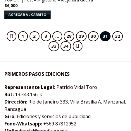
a la
$
6,000
lista de
deseos
AGREGAR AL CARRITO
1
2
3
…
28
29
30
31
32
33
34
PRIMEROS PASOS EDICIONES
Representante Legal:
Patricio Vidal Toro
Rut:
13.343.156-k
Dirección:
Río de Janeiro 333, Villa Brasilia A, Manzanal,
Rancagua
Giro:
Ediciones y servicios de publicidad
Fono-Whatsapp:
+569 87812952