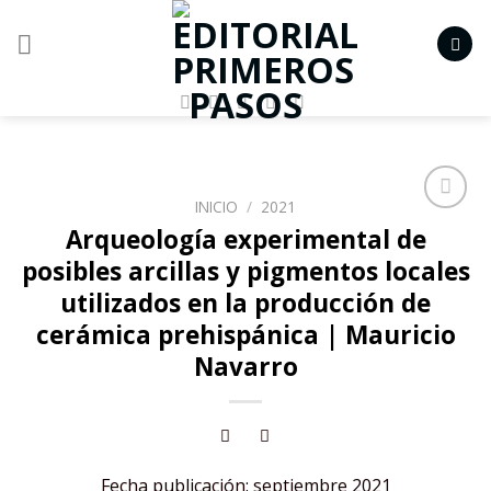
Skip
to
content
INICIO
/
2021
Añadir
Arqueología experimental de
a la
posibles arcillas y pigmentos locales
lista de
deseos
utilizados en la producción de
cerámica prehispánica | Mauricio
Navarro
Fecha publicación: septiembre 2021