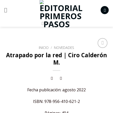
Skip
to
content
INICIO
/
NOVEDADES
Añadir
Atrapado por la red | Ciro Calderón
a la
M.
lista de
deseos
Fecha publicación: agosto 2022
ISBN: 978-956-410-621-2