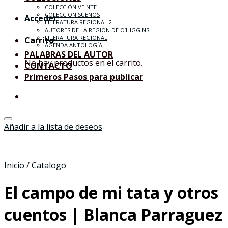
COLECCIÓN VEINTE
COLECCION SUEÑOS
Acceder
LITERATURA REGIONAL 2
AUTORES DE LA REGIÓN DE O’HIGGINS
LITERATURA REGIONAL
Carrito
AGENDA ANTOLOGÍA
PALABRAS DEL AUTOR
No hay productos en el carrito.
CONTACTO
Primeros Pasos para publicar
Añadir a la lista de deseos
Inicio
/
Catalogo
El campo de mi tata y otros
cuentos | Blanca Parraguez