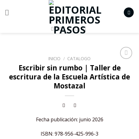
Skip
to
content
INICIO
/
CATALOGO
Añadir
Escribir sin rumbo | Taller de
a la
escritura de la Escuela Artística de
lista de
deseos
Mostazal
Fecha publicación: junio 2026
ISBN: 978-956-425-996-3