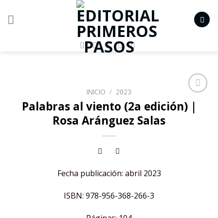
Skip
to
content
INICIO
/
2023
Añadir
Palabras al viento (2a edición) |
a la
Rosa Aránguez Salas
lista de
deseos
Fecha publicación: abril 2023
ISBN: 978-956-368-266-3