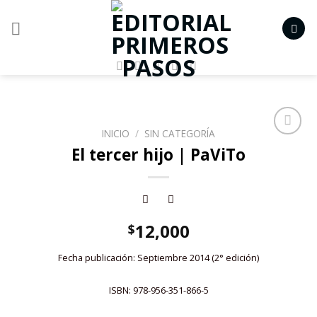
Skip
to
content
INICIO
/
SIN CATEGORÍA
Añadir
El tercer hijo | PaViTo
a la
lista de
deseos
12,000
$
Fecha publicación: Septiembre 2014 (2° edición)
ISBN: 978-956-351-866-5