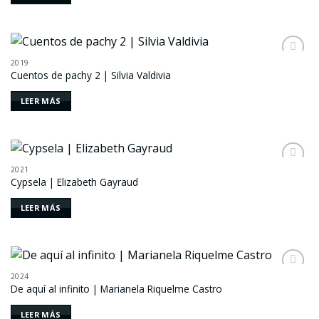
2019
Añadir
Cuentos de pachy 2 | Silvia Valdivia
a la
lista de
deseos
LEER MÁS
2021
Añadir
Cypsela | Elizabeth Gayraud
a la
lista de
deseos
LEER MÁS
2024
Añadir
De aquí al infinito | Marianela Riquelme Castro
a la
lista de
deseos
LEER MÁS