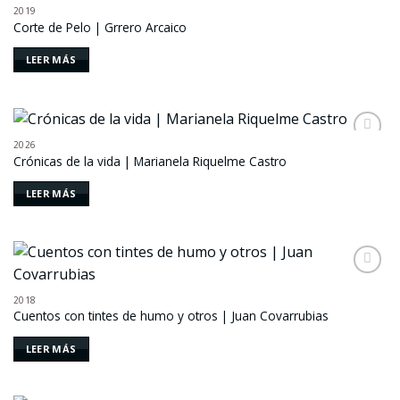
2019
Añadir
Corte de Pelo | Grrero Arcaico
a la
lista de
deseos
LEER MÁS
2026
Añadir
Crónicas de la vida | Marianela Riquelme Castro
a la
lista de
deseos
LEER MÁS
Añadir
a la
2018
lista de
Cuentos con tintes de humo y otros | Juan Covarrubias
deseos
LEER MÁS