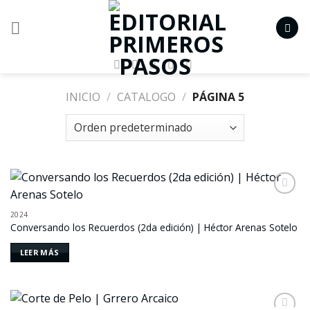
Skip
to
content
INICIO
/
CATALOGO
/
PÁGINA 5
Añadir
a la
2024
lista de
Conversando los Recuerdos (2da edición) | Héctor Arenas Sotelo
deseos
LEER MÁS