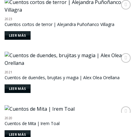
Añadir
a la
2023
lista de
Cuentos cortos de terror | Alejandra Puñoñanco Villagra
deseos
LEER MÁS
Añadir
a la
2021
lista de
Cuentos de duendes, brujitas y magia | Alex Olea Orellana
deseos
LEER MÁS
2020
Añadir
Cuentos de Mita | Irem Toal
a la
lista de
deseos
LEER MÁS