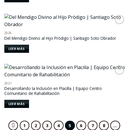
Añadir
a la
2026
lista de
Del Mendigo Divino al Hijo Pródigo | Santiago Soto Obrador
deseos
LEER MÁS
Añadir
a la
2021
lista de
Desarrollando la Inclusión en Placilla | Equipo Centro
deseos
Comunitario de Rahabilitación
LEER MÁS
1
2
3
4
5
6
7
8
…