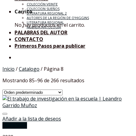
COLECCIÓN VEINTE
COLECCION SUEÑOS
Carrito
LITERATURA REGIONAL 2
AUTORES DE LA REGIÓN DE O’HIGGINS
LITERATURA REGIONAL
No hay productos en el carrito.
AGENDA ANTOLOGÍA
PALABRAS DEL AUTOR
CONTACTO
Primeros Pasos para publicar
Inicio
/
Catalogo
/
Página 8
Mostrando 85–96 de 266 resultados
Añadir a la lista de deseos
Quick View