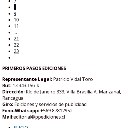
7
8
9
10
11
…
21
22
23
PRIMEROS PASOS EDICIONES
Representante Legal:
Patricio Vidal Toro
Rut:
13.343.156-k
Dirección:
Río de Janeiro 333, Villa Brasilia A, Manzanal,
Rancagua
Giro:
Ediciones y servicios de publicidad
Fono-Whatsapp:
+569 87812952
Mail:
editorial@ppediciones.cl
INICIO