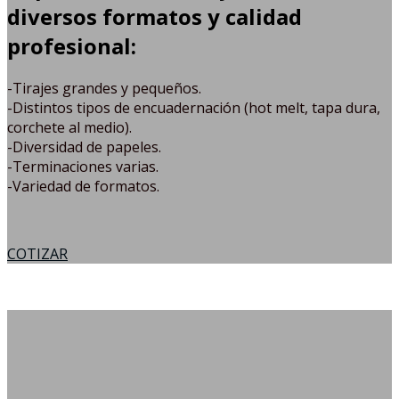
diversos formatos y calidad
profesional:
-Tirajes grandes y pequeños.
-Distintos tipos de encuadernación (hot melt, tapa dura,
corchete al medio).
-Diversidad de papeles.
-Terminaciones varias.
-Variedad de formatos.
COTIZAR