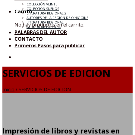
COLECCIÓN VEINTE
COLECCION SUEÑOS
Carrito
LITERATURA REGIONAL 2
AUTORES DE LA REGIÓN DE O’HIGGINS
LITERATURA REGIONAL
No hay productos en el carrito.
AGENDA ANTOLOGÍA
PALABRAS DEL AUTOR
CONTACTO
Primeros Pasos para publicar
SERVICIOS DE EDICION
Inicio
/
SERVICIOS DE EDICION
Impresión de libros y revistas en