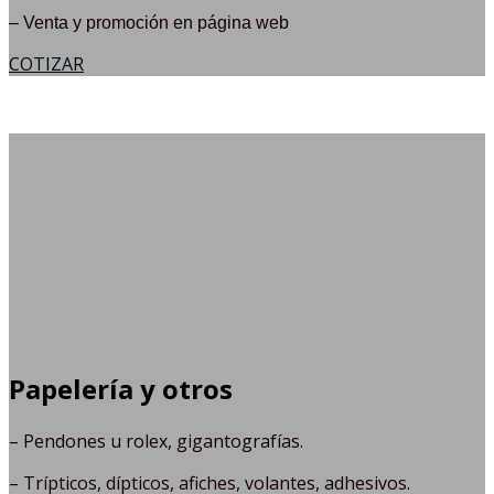
– Venta y promoción en página web
COTIZAR
Papelería y otros
– Pendones u rolex, gigantografías.
– Trípticos, dípticos, afiches, volantes, adhesivos.