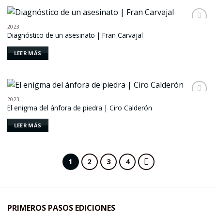
2023
Añadir
Diagnóstico de un asesinato | Fran Carvajal
a la
lista de
deseos
LEER MÁS
2023
Añadir
El enigma del ánfora de piedra | Ciro Calderón
a la
lista de
deseos
LEER MÁS
1
2
3
4
PRIMEROS PASOS EDICIONES