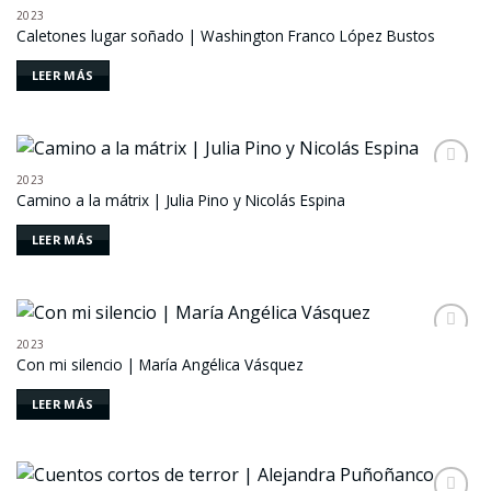
a la
2023
lista de
Caletones lugar soñado | Washington Franco López Bustos
deseos
LEER MÁS
2023
Añadir
Camino a la mátrix | Julia Pino y Nicolás Espina
a la
lista de
deseos
LEER MÁS
2023
Añadir
Con mi silencio | María Angélica Vásquez
a la
lista de
deseos
LEER MÁS