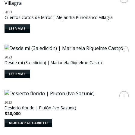
Añadir
a la
2023
lista de
Cuentos cortos de terror | Alejandra Puñoñanco Villagra
deseos
LEER MÁS
2023
Añadir
Desde mi (3a edición) | Marianela Riquelme Castro
a la
lista de
deseos
LEER MÁS
2023
Añadir
Desierto florido | Plutón (Ivo Sazunic)
a la
$
20,000
lista de
deseos
AGREGAR AL CARRITO