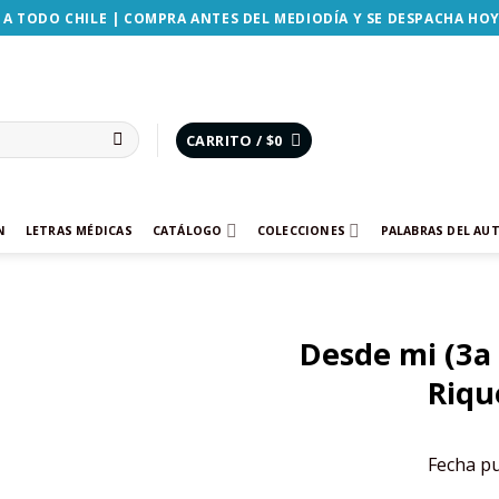
 A TODO CHILE | COMPRA ANTES DEL MEDIODÍA Y SE DESPACHA HO
CARRITO /
$
0
N
LETRAS MÉDICAS
CATÁLOGO
COLECCIONES
PALABRAS DEL AU
Desde mi (3a 
Añadir
Riqu
a la
lista de
deseos
Fecha pu