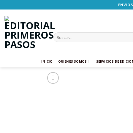
Skip
ENVÍOS
to
content
Buscar
por:
INICIO
QUIENES SOMOS
SERVICIOS DE EDICIO