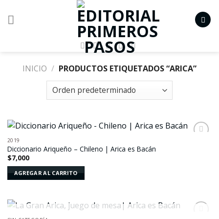
Skip
to
content
INICIO
/
PRODUCTOS ETIQUETADOS “ARICA”
2019
Añadir
Diccionario Ariqueño – Chileno | Arica es Bacán
a la
$
7,000
lista de
deseos
AGREGAR AL CARRITO