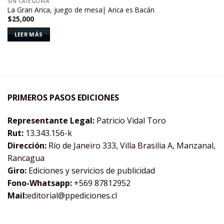
AGOTADO
SIN CATEGORÍA
Añadir
La Gran Arica, juego de mesa| Arica es Bacán
a la
$
25,000
lista de
deseos
LEER MÁS
PRIMEROS PASOS EDICIONES
Representante Legal:
Patricio Vidal Toro
Rut:
13.343.156-k
Dirección:
Río de Janeiro 333, Villa Brasilia A, Manzanal,
Rancagua
Giro:
Ediciones y servicios de publicidad
Fono-Whatsapp:
+569 87812952
Mail:
editorial@ppediciones.cl