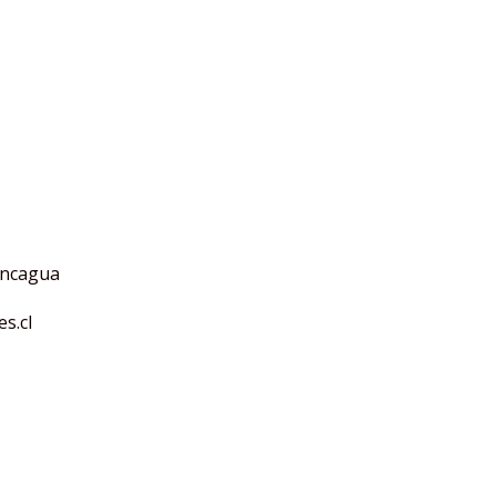
Rancagua
s.cl