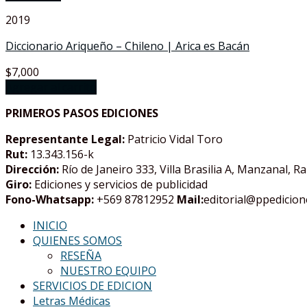
2019
Diccionario Ariqueño – Chileno | Arica es Bacán
$
7,000
Agregar al carrito
PRIMEROS PASOS EDICIONES
Representante Legal:
Patricio Vidal Toro
Rut:
13.343.156-k
Dirección:
Río de Janeiro 333, Villa Brasilia A, Manzanal, 
Giro:
Ediciones y servicios de publicidad
Fono-Whatsapp:
+569 87812952
Mail:
editorial@ppedicione
INICIO
QUIENES SOMOS
RESEÑA
NUESTRO EQUIPO
SERVICIOS DE EDICION
Letras Médicas