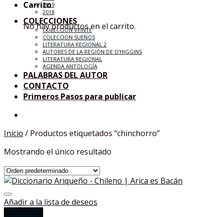
Carrito
2019
2018
COLECCIONES
No hay productos en el carrito.
COLECCIÓN VEINTE
COLECCION SUEÑOS
LITERATURA REGIONAL 2
AUTORES DE LA REGIÓN DE O’HIGGINS
LITERATURA REGIONAL
AGENDA ANTOLOGÍA
PALABRAS DEL AUTOR
CONTACTO
Primeros Pasos para publicar
Inicio
/
Productos etiquetados “chinchorro”
Mostrando el único resultado
Añadir a la lista de deseos
Quick View