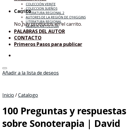
COLECCIÓN VEINTE
COLECCION SUEÑOS
Carrito
LITERATURA REGIONAL 2
AUTORES DE LA REGIÓN DE O’HIGGINS
LITERATURA REGIONAL
No hay productos en el carrito.
AGENDA ANTOLOGÍA
PALABRAS DEL AUTOR
CONTACTO
Primeros Pasos para publicar
Añadir a la lista de deseos
Inicio
/
Catalogo
100 Preguntas y respuestas
sobre Sonoterapia | David