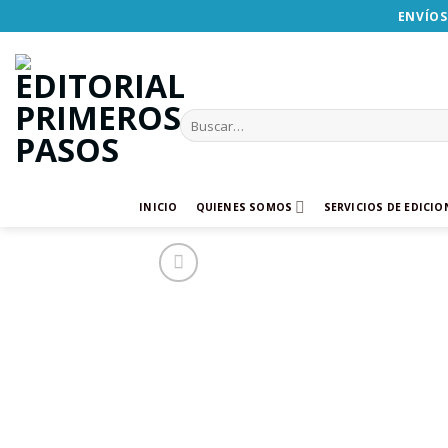
Skip
ENVÍOS
to
content
Buscar
por:
INICIO
QUIENES SOMOS
SERVICIOS DE EDICIO