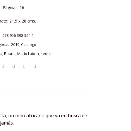
Páginas: 16
ato: 21.5 x 28 cms.
:
978-956-398-564-1
orías:
2019
,
Catalogo
ca
,
Bouna
,
Mario Labrin
,
sequía
ista, un niño africano que va en busca de
 jamás.