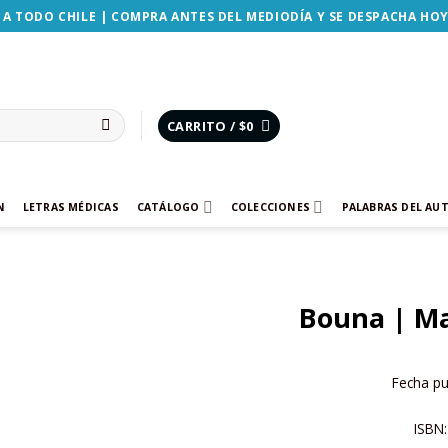
 A TODO CHILE | COMPRA ANTES DEL MEDIODÍA Y SE DESPACHA HO
CARRITO /
$
0
N
LETRAS MÉDICAS
CATÁLOGO
COLECCIONES
PALABRAS DEL AU
Bouna | Ma
Añadir
a la
lista de
Fecha pu
deseos
ISBN