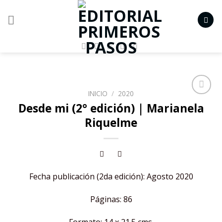
Skip
to
content
INICIO
/
2020
Añadir
Desde mi (2° edición) | Marianela
a la
Riquelme
lista de
deseos
Fecha publicación (2da edición): Agosto 2020
Páginas: 86