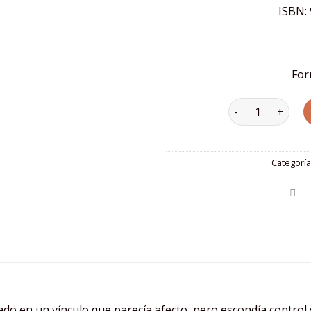
ISBN:
For
Desde tu sombra 
Categoría
do en un vínculo que parecía afecto, pero escondía control y