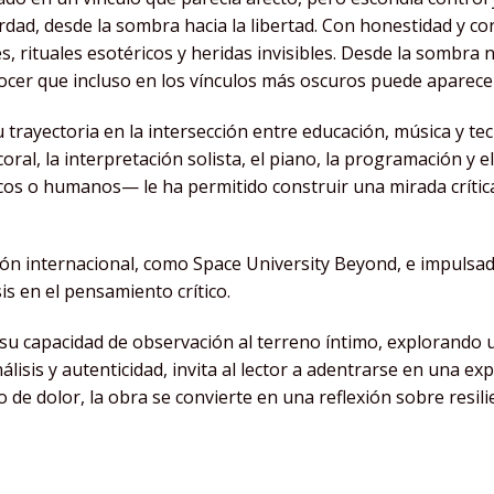
verdad, desde la sombra hacia la libertad. Con honestidad y c
, rituales esotéricos y heridas invisibles. Desde la sombra
ocer que incluso en los vínculos más oscuros puede aparecer 
 trayectoria en la intersección entre educación, música y te
al, la interpretación solista, el piano, la programación y el
cos o humanos— le ha permitido construir una mirada crítica
ón internacional, como Space University Beyond, e impulsado 
is en el pensamiento crítico.
da su capacidad de observación al terreno íntimo, explorando
isis y autenticidad, invita al lector a adentrarse en una ex
 de dolor, la obra se convierte en una reflexión sobre resili