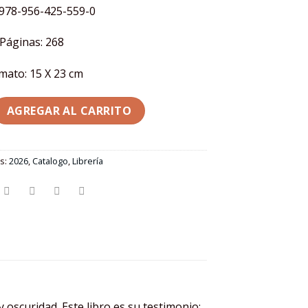
 978-956-425-559-0
Páginas: 268
mato: 15 X 23 cm
| C. Lira cantidad
AGREGAR AL CARRITO
s:
2026
,
Catalogo
,
Librería
 oscuridad. Este libro es su testimonio: