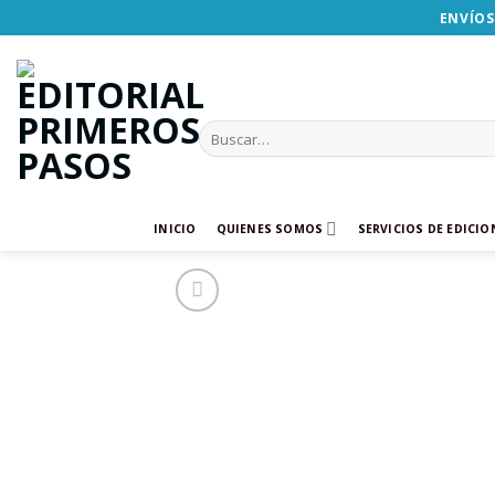
Skip
ENVÍOS
to
content
Buscar
por:
INICIO
QUIENES SOMOS
SERVICIOS DE EDICIO