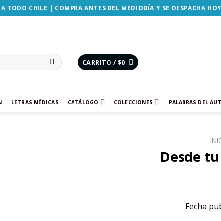
 A TODO CHILE | COMPRA ANTES DEL MEDIODÍA Y SE DESPACHA HO
CARRITO /
$
0
N
LETRAS MÉDICAS
CATÁLOGO
COLECCIONES
PALABRAS DEL AU
INI
Desde tu 
Añadir
a la
lista de
deseos
Fecha pub