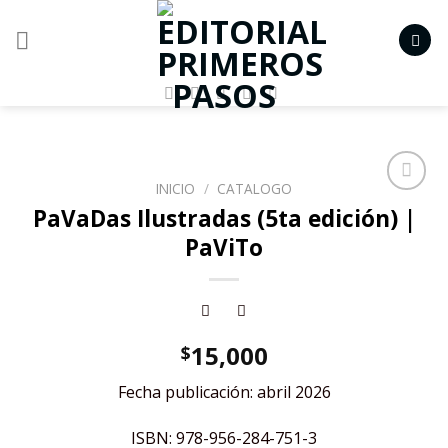
Skip
to
content
INICIO
/
CATALOGO
Añadir
PaVaDas Ilustradas (5ta edición) |
a la
PaViTo
lista de
deseos
15,000
$
Fecha publicación: abril 2026
ISBN: 978-956-284-751-3