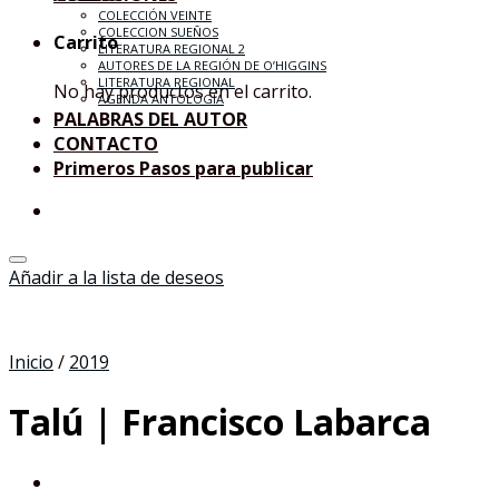
COLECCIÓN VEINTE
COLECCION SUEÑOS
Carrito
LITERATURA REGIONAL 2
AUTORES DE LA REGIÓN DE O’HIGGINS
LITERATURA REGIONAL
No hay productos en el carrito.
AGENDA ANTOLOGÍA
PALABRAS DEL AUTOR
CONTACTO
Primeros Pasos para publicar
Añadir a la lista de deseos
Inicio
/
2019
Talú | Francisco Labarca