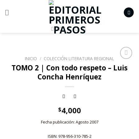
Skip
to
content
INICIO
/
COLECCIÓN LITERATURA REGIONAL
Añadir
TOMO 2 | Con todo respeto – Luis
a la
Concha Henríquez
lista de
deseos
4,000
$
Fecha publicación: Agosto 2007
ISBN: 978-956-310-785-2