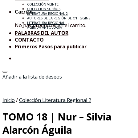
COLECCIÓN VEINTE
COLECCION SUEÑOS
Carrito
LITERATURA REGIONAL 2
AUTORES DE LA REGIÓN DE O’HIGGINS
LITERATURA REGIONAL
No hay productos en el carrito.
AGENDA ANTOLOGÍA
PALABRAS DEL AUTOR
CONTACTO
Primeros Pasos para publicar
Añadir a la lista de deseos
Inicio
/
Colección Literatura Regional 2
TOMO 18 | Nur – Silvia
Alarcón Águila