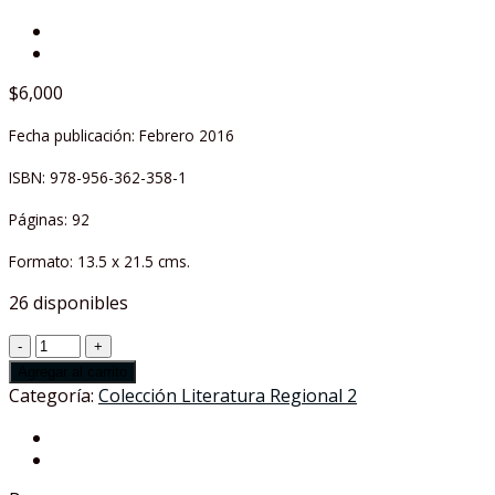
$
6,000
Fecha publicación: Febrero 2016
ISBN: 978-956-362-358-1
Páginas: 92
Formato: 13.5 x 21.5 cms.
26 disponibles
TOMO
18
Agregar al carrito
|
Categoría:
Colección Literatura Regional 2
Nur
-
Silvia
Alarcón