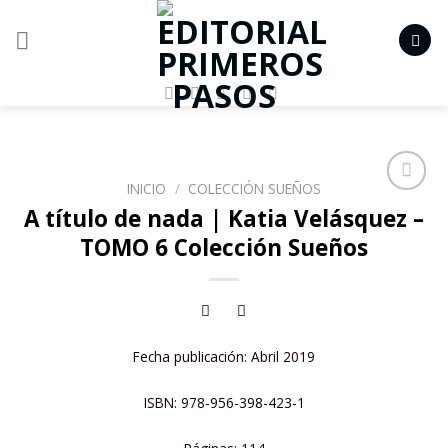
Skip
to
content
INICIO
/
COLECCIÓN SUEÑOS
Añadir
A título de nada | Katia Velásquez –
a la
TOMO 6 Colección Sueños
lista de
deseos
Fecha publicación: Abril 2019
ISBN: 978-956-398-423-1