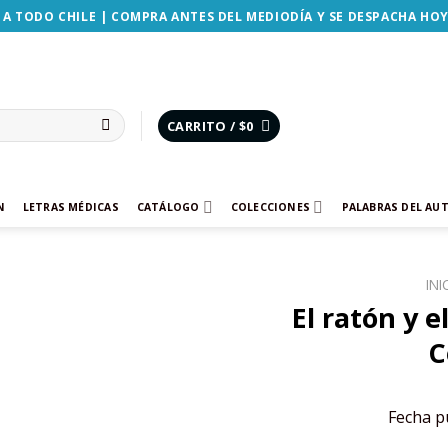
 A TODO CHILE | COMPRA ANTES DEL MEDIODÍA Y SE DESPACHA HO
CARRITO /
$
0
N
LETRAS MÉDICAS
CATÁLOGO
COLECCIONES
PALABRAS DEL AU
INI
El ratón y 
Añadir
C
a la
lista de
deseos
Fecha pu