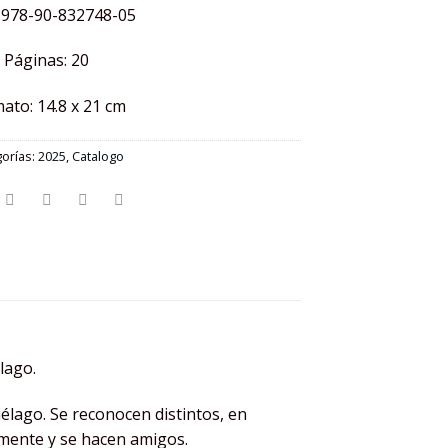
 978-90-832748-05
Páginas: 20
ato: 14.8 x 21 cm
orías:
2025
,
Catalogo
lago.
iélago. Se reconocen distintos, en
amente y se hacen amigos.