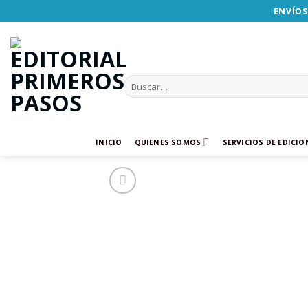
Skip
ENVÍOS
to
content
Buscar
por:
INICIO
QUIENES SOMOS
SERVICIOS DE EDICIO