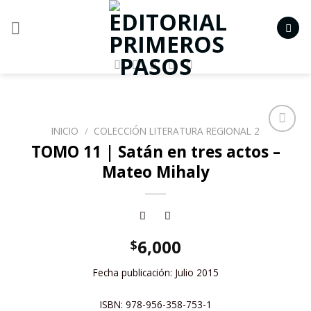
Skip
to
content
INICIO
/
COLECCIÓN LITERATURA REGIONAL 2
Añadir
TOMO 11 | Satán en tres actos –
a la
Mateo Mihaly
lista de
deseos
6,000
$
Fecha publicación: Julio 2015
ISBN: 978-956-358-753-1