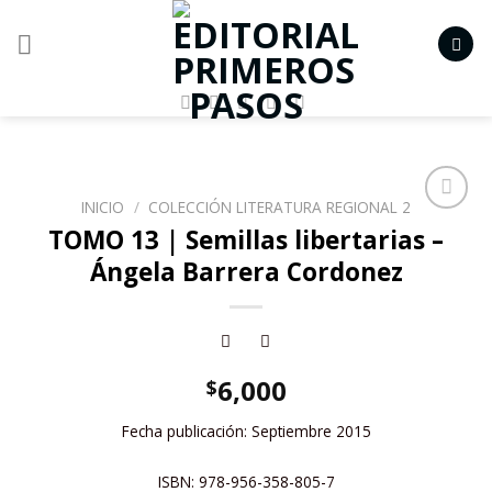
Skip
to
content
INICIO
/
COLECCIÓN LITERATURA REGIONAL 2
Añadir
TOMO 13 | Semillas libertarias –
a la
Ángela Barrera Cordonez
lista de
deseos
6,000
$
Fecha publicación: Septiembre 2015
ISBN: 978-956-358-805-7